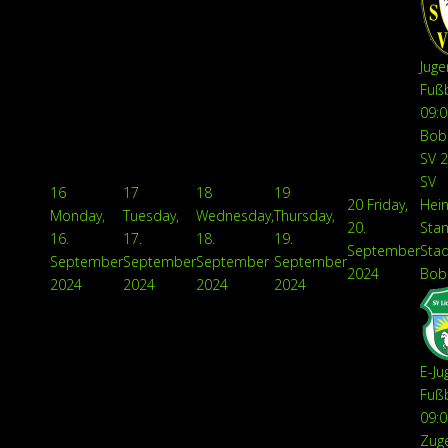
Juge
Fußb
09:0
Bobr
SV 2
SV
16
17
18
19
20
Friday,
Hein
Monday,
Tuesday,
Wednesday,
Thursday,
20.
Stan
16.
17.
18.
19.
September
Sta
September
September
September
September
2024
Bobr
2024
2024
2024
2024
E-Ju
Fußb
09:0
Zuge