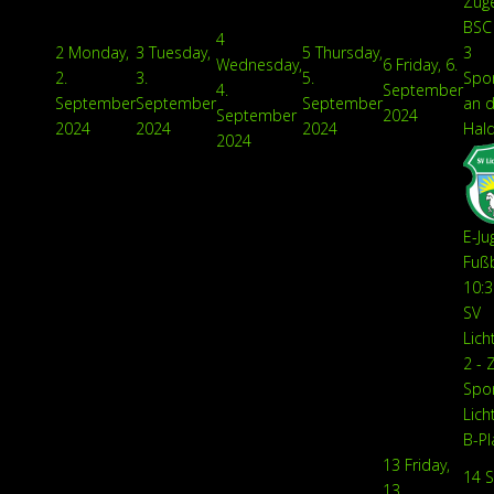
Zuge
BSC 
4
2
Monday,
3
Tuesday,
5
Thursday,
3
Wednesday,
6
Friday, 6.
2.
3.
5.
Spor
4.
September
September
September
September
an d
September
2024
2024
2024
2024
Hal
2024
E-Ju
Fußb
10:3
SV
Lich
2 - 
Spo
Lich
B-Pl
13
Friday,
14
S
13.