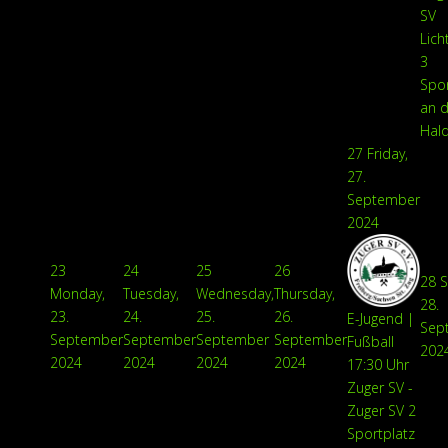
SV
Lich
3
Spor
an d
Hal
27
Friday,
27.
September
2024
23
24
25
26
28
S
Monday,
Tuesday,
Wednesday,
Thursday,
28.
23.
24.
25.
26.
E-Jugend |
Sep
September
September
September
September
Fußball
202
2024
2024
2024
2024
17:30 Uhr
Zuger SV -
Zuger SV 2
Sportplatz