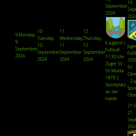
14.
September
Sep
2024
202
10
11
12
9
Monday,
Tuesday,
Wednesday,
Thursday,
9.
E-Jugend |
10.
11.
12.
Juge
September
Fußball
September
September
September
Fußb
2024
17:30 Uhr
2024
2024
2024
10:0
Zuger SV -
SV
SV Mulda
Obe
1879 2
- Zu
Sportplatz
Spor
an der
Obe
Halde
21
S
21.
Sep
202