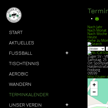
Termi
Nach Jahr
Nach Monat
START
Nach Woche
Heute
Gehe zu Mon
AKTUELLES
FUSSBALL
Zuger SV - V
Samstag, 25.
TISCHTENNIS
Ort
Sportpla
Haldenstraß
Freiberg
AEROBIC
09599
http://zuger-
WANDERN
+
−
TERMINKALENDER
UNSER VEREIN