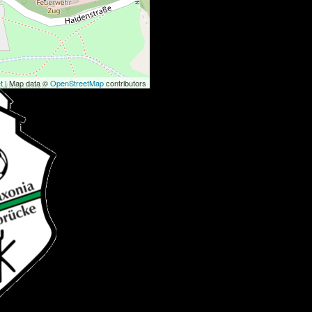
t
| Map data ©
OpenStreetMap
contributors