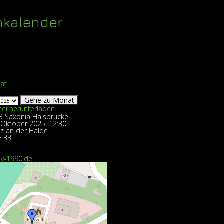
nkalender
at
Gehe zu Monat
fB Saxonia Halsbrücke
 Oktober 2025, 12:30
tz an der Halde
e 33
sv-1990.de